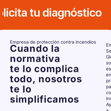
icita tu diagnóstico
Empresa de protección contra incendios
E
Cuando la
Se
normativa
Gl
s
te lo complica
es
e
todo, nosotros
pr
te lo
pa
co
simplificamos
in
A
a