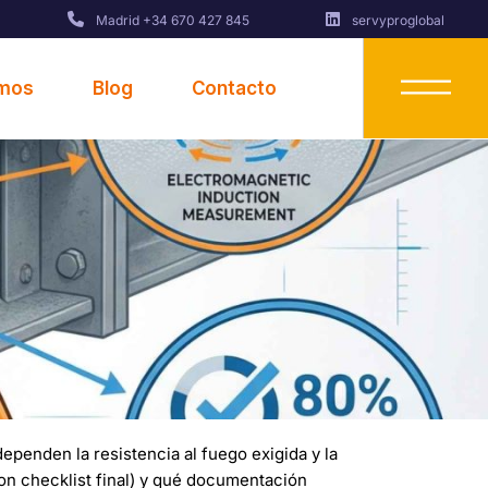
Madrid +34 670 427 845
servyproglobal
omos
Blog
Contacto
dependen la resistencia al fuego exigida y la
n checklist final) y qué documentación