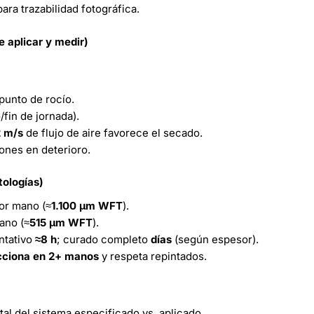
ara trazabilidad fotográfica.
 aplicar y medir)
punto de rocío.
/fin de jornada).
 m/s
de flujo de aire favorece el secado.
ones en deterioro.
tologías)
or mano (≈
1.100 µm WFT
).
ano (≈
515 µm WFT
).
ntativo
≈8 h
; curado completo
días
(según espesor).
cciona en 2+ manos
y respeta repintados.
al del sistema especificado vs. aplicado.