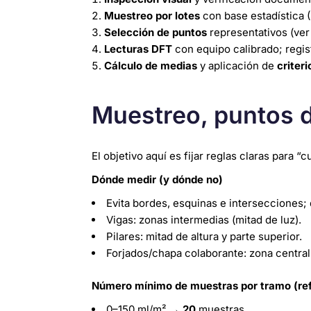
Muestreo por lotes
con base estadística 
Selección de puntos
representativos (ver
Lecturas DFT
con equipo calibrado; regis
Cálculo de medias
y aplicación de
criter
Muestreo, puntos d
El objetivo aquí es fijar reglas claras para
Dónde medir (y dónde no)
Evita bordes, esquinas e intersecciones;
Vigas: zonas intermedias (mitad de luz).
Pilares: mitad de altura y parte superior.
Forjados/chapa colaborante: zona central
Número mínimo de muestras por tramo (refe
0–150 ml/m² →
20
muestras