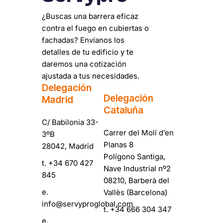
¿Buscas una barrera eficaz
contra el fuego en cubiertas o
fachadas? Envíanos los
detalles de tu edificio y te
daremos una cotización
ajustada a tus necesidades.
Delegación
Delegación
Madrid
Cataluña
C/ Babilonia 33-
Carrer del Molí d’en
3ºB
Planas 8
28042, Madrid
Polígono Santiga,
t.
+34 670 427
Nave Industrial nº2
845
08210, Barberà del
e.
Vallès (Barcelona)
info@servyproglobal.com
t.
+34 666 304 347
e.